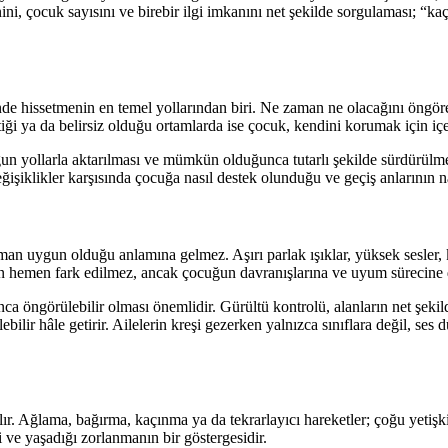
üzenini, çocuk sayısını ve birebir ilgi imkanını net şekilde sorgulaması
de hissetmenin en temel yollarından biri. Ne zaman ne olacağını öngörebi
ştiği ya da belirsiz olduğu ortamlarda ise çocuk, kendini korumak için içe
un yollarla aktarılması ve mümkün olduğunca tutarlı şekilde sürdürülmes
işiklikler karşısında çocuğa nasıl destek olunduğu ve geçiş anlarının na
aman uygun olduğu anlamına gelmez. Aşırı parlak ışıklar, yüksek sesler
an hemen fark edilmez, ancak çocuğun davranışlarına ve uyum sürecine 
a öngörülebilir olması önemlidir. Gürültü kontrolü, alanların net şekil
ebilir hâle getirir. Ailelerin kreşi gezerken yalnızca sınıflara değil, se
lır. Ağlama, bağırma, kaçınma ya da tekrarlayıcı hareketler; çoğu yeti
i ve yaşadığı zorlanmanın bir göstergesidir.