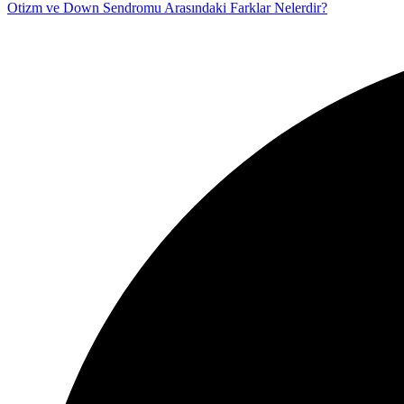
Otizm ve Down Sendromu Arasındaki Farklar Nelerdir?