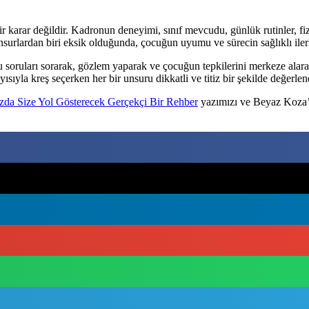
 bir karar değildir. Kadronun deneyimi, sınıf mevcudu, günlük rutinler, fi
nsurlardan biri eksik olduğunda, çocuğun uyumu ve sürecin sağlıklı ilerl
u soruları sorarak, gözlem yaparak ve çocuğun tepkilerini merkeze alara
ısıyla kreş seçerken her bir unsuru dikkatli ve titiz bir şekilde değerlen
zda Size Yol Gösterecek Gerçekçi Bir Rehber
yazımızı ve Beyaz Koza’