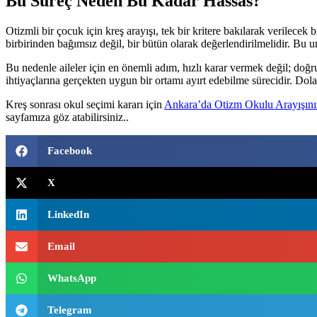
Bu Süreç Neden Bu Kadar Hassas?
Otizmli bir çocuk için kreş arayışı, tek bir kritere bakılarak verilecek
birbirinden bağımsız değil, bir bütün olarak değerlendirilmelidir. Bu u
Bu nedenle aileler için en önemli adım, hızlı karar vermek değil; doğr
ihtiyaçlarına gerçekten uygun bir ortamı ayırt edebilme sürecidir. Dolay
Kreş sonrası okul seçimi kararı için
Ankara’da Otizm Okulu Arayışını
sayfamıza göz atabilirsiniz..
Facebook
X
LinkedIn
Email
WhatsApp
Telegram