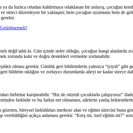
a ya da hızlıca ortadan kaldırmaya odaklanan bir anlayış, çocuğun kendi
n ve süreci düzenleyen bir yaklaşım; hem çocuğun uyumunu hem de gelişim
 gerekir.
Getirilmemeli?
nırlı değil tabii ki. Gün içinde neler olduğu, çocuğun hangi alanlarda zor
emek zorunda kalır ve doğru destekleri vermekte zorlanabilir.
rşılıklı olması gerekir. Günlük geri bildirimlerin yalnızca “iyiydi” gibi
i, geri bildirim sıklığını ve zorlayıcı durumlarda aileyi ne kadar sürece d
arı birbirine karıştırabilir. “Biz de otizmli çocuklarla çalışıyoruz” if
inden farklıdır ve bu farkın net olmaması, ailelerin yanlış beklentilerl
ı gözeten, bireysel farklılıkları merkeze alan ve eğitim sürecini buna gö
 verebildiğini açıkça anlaması gerekir. “Kreş mi, özel eğitim mi?” sorusu