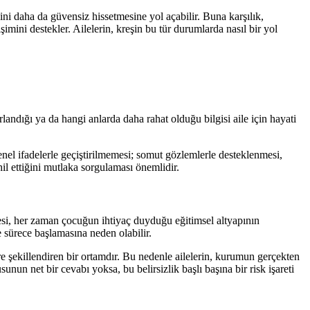
ni daha da güvensiz hissetmesine yol açabilir. Buna karşılık,
ini destekler. Ailelerin, kreşin bu tür durumlarda nasıl bir yol
landığı ya da hangi anlarda daha rahat olduğu bilgisi aile için hayati
 genel ifadelerle geçiştirilmemesi; somut gözlemlerle desteklenmesi,
ahil ettiğini mutlaka sorgulaması önemlidir.
adesi, her zaman çocuğun ihtiyaç duyduğu eğitimsel altyapının
e sürece başlamasına neden olabilir.
re şekillendiren bir ortamdır. Bu nedenle ailelerin, kurumun gerçekten
nun net bir cevabı yoksa, bu belirsizlik başlı başına bir risk işareti