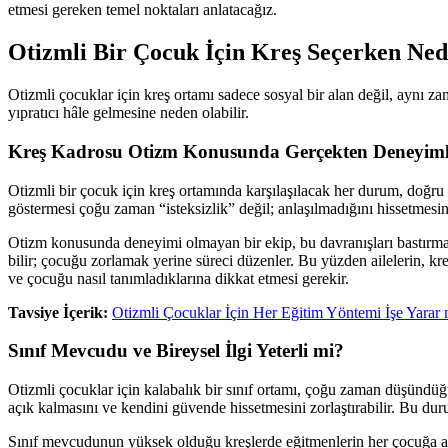
etmesi gereken temel noktaları anlatacağız.
Otizmli Bir Çocuk İçin Kreş Seçerken Ne
Otizmli çocuklar için kreş ortamı sadece sosyal bir alan değil, aynı 
yıpratıcı hâle gelmesine neden olabilir.
Kreş Kadrosu Otizm Konusunda Gerçekten Deneyiml
Otizmli bir çocuk için kreş ortamında karşılaşılacak her durum, doğru
göstermesi çoğu zaman “isteksizlik” değil; anlaşılmadığını hissetmesin
Otizm konusunda deneyimi olmayan bir ekip, bu davranışları bastırma
bilir; çocuğu zorlamak yerine süreci düzenler. Bu yüzden ailelerin, kre
ve çocuğu nasıl tanımladıklarına dikkat etmesi gerekir.
Tavsiye İçerik:
Otizmli Çocuklar İçin Her Eğitim Yöntemi İşe Yarar 
Sınıf Mevcudu ve Bireysel İlgi Yeterli mi?
Otizmli çocuklar için kalabalık bir sınıf ortamı, çoğu zaman düşündüğ
açık kalmasını ve kendini güvende hissetmesini zorlaştırabilir. Bu duru
Sınıf mevcudunun yüksek olduğu kreşlerde eğitmenlerin her çocuğa ayıra