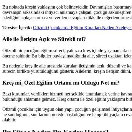
Bu noktada kreşin yaklaşımı çok belirleyicidir. Davranışları bastırmay
davranışın arkasındaki ihtiyacı anlamaya çalışan, çocuğu sakinleştire
izlediğini açıkça sorması ve verilen cevapları dikkatle değerlendirmesi
Tavsiye İçerik:
Otizmli Çocuklarda Eğitim Kararları Neden Aceleye 
Aile ile İletişim Açık ve Sürekli mi?
Otizmli bir çocuğun eğitim süreci, yalnızca kreş içinde yaşananlarla sı
öneme sahiptir. Bu bilgiler paylaşılmadığında aile, süreci uzaktan izl
Bu nedenle kreş ile aile arasında kurulan iletişimin açık, düzenli ve ka
sürecin birlikte yürütüldüğünü gösterir. Ailelerin, kreşin iletişim dilin
Kreş mi, Özel Eğitim Ortamı mı Olduğu Net mi?
Bazı kurumlar, verdikleri hizmeti net şekilde tanımlamak yerine kavraml
bulunduğu anlamına gelmez. Kreş ortamı ile özel eğitim yaklaşımı birbir
Otizmli çocuklar için uygun olan yapı; çocuğun gelişimsel ihtiyaçların
ne sunduğunu, sınırlarının nerede başladığını ve hangi ihtiyaçlara cevap
olabilir.