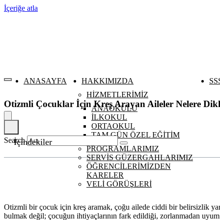
İçeriğe atla
ANASAYFA
HAKKIMIZDA
SS
HİZMETLERİMİZ
Otizmli Çocuklar İçin Kreş Arayan Aileler Nelere Dik
ANAOKULU
İLKOKUL
ORTAOKUL
TAM GÜN ÖZEL EĞİTİM
Search
İçindekiler
PROGRAMLARIMIZ
SERVİS GÜZERGAHLARIMIZ
ÖĞRENCİLERİMİZDEN
KARELER
VELİ GÖRÜŞLERİ
Otizmli bir çocuk için kreş aramak, çoğu ailede ciddi bir belirsizlik ya
bulmak değil; çocuğun ihtiyaçlarının fark edildiği, zorlanmadan uyum 