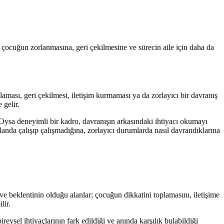
 çocuğun zorlanmasına, geri çekilmesine ve sürecin aile için daha da
aması, geri çekilmesi, iletişim kurmaması ya da zorlayıcı bir davranış
 gelir.
ysa deneyimli bir kadro, davranışın arkasındaki ihtiyacı okumayı
alanda çalışıp çalışmadığına, zorlayıcı durumlarda nasıl davrandıklarına
e beklentinin olduğu alanlar; çocuğun dikkatini toplamasını, iletişime
lir.
ysel ihtiyaçlarının fark edildiği ve anında karşılık bulabildiği