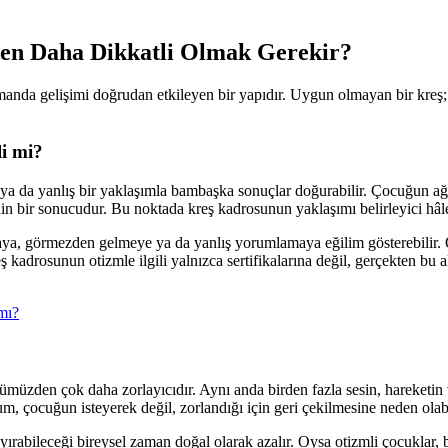
den Daha Dikkatli Olmak Gerekir?
zamanda gelişimi doğrudan etkileyen bir yapıdır. Uygun olmayan bir kreş;
i mi?
 ya da yanlış bir yaklaşımla bambaşka sonuçlar doğurabilir. Çocuğun ağl
in bir sonucudur. Bu noktada kreş kadrosunun yaklaşımı belirleyici hâle
ya, görmezden gelmeye ya da yanlış yorumlamaya eğilim gösterebilir. O
ş kadrosunun otizmle ilgili yalnızca sertifikalarına değil, gerçekten bu 
mı?
ümüzden çok daha zorlayıcıdır. Aynı anda birden fazla sesin, hareketin v
m, çocuğun isteyerek değil, zorlandığı için geri çekilmesine neden olabi
bileceği bireysel zaman doğal olarak azalır. Oysa otizmli çocuklar, bire