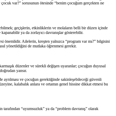
; “kaç çocuk var?” sorusunun ötesinde “benim çocuğum gerçekten ne
lmek; geçişlerin, etkinliklerin ve molaların belli bir düzen içinde
 kapanabilir ya da zorlayıcı davranışlar gösterebilir.
i önemlidir. Ailelerin, kreşten yalnızca “program var mı?” bilgisini
sıl yönetildiğini de mutlaka öğrenmesi gerekir.
, karmaşık düzenler ve sürekli değişen uyaranlar; çocuğun duyusal
doğrudan yansır.
de ayrılması ve çocuğun gerektiğinde sakinleşebileceği güvenli
s düzeyine, kalabalık anlara ve ortamın genel hissine dikkat etmesi bu
şkin tarafından “uyumsuzluk” ya da “problem davranış” olarak