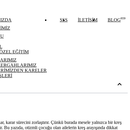
IZDA
SSS
İLETİŞİM
BLOG
İMİZ
LU
L
ÖZEL EĞİTİM
ARIMIZ
ZERGAHLARIMIZ
RİMİZDEN KARELER
ŞLERİ
ar, karar sürecini zorlaştırır. Çünkü burada mesele yalnızca bir kreş
. Bu yazıda, otizmli çocuğu olan ailelerin kreş arayışında dikkat