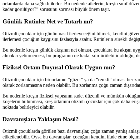
ortamlarda daha sağlıklı ilerler. Bu nedenle ailelerin, kreşin sınıf d
kadar görülüyor?” sorusunu sorması büyük önem taşır.
Günlük Rutinler Net ve Tutarlı mı?
Otizmli çocuklar için günün nasıl ilerleyeceğini bilmek, kendini güven
ilerlemesi çocuğun kaygısını fazlasıyla azaltır. Rutinlerin sürekli deği
Bu nedenle kreşin günlük akışının net olması, çocuklara bu akışın uyg
almakla yetinmemesi; bu programın ne kadar sürdürülebilir olduğu, değ
Fiziksel Ortam Duyusal Olarak Uygun mu?
Otizmli çocuklar için bir ortamın “güzel” ya da “renkli” olması her z
olarak zorlanmasına neden olabilir. Bu zorlanma çoğu zaman dışarıd
Bu nedenle kreşin fiziksel yapısının sade, düzenli ve mümkün olduğunc
köşelerin bulunması, kreş ortamını otizmli çocuklar için çok daha erişil
noktada belirleyici olabilir.
Davranışlara Yaklaşım Nasıl?
Otizmli çocuklarda görülen bazı davranışlar, çoğu zaman yanlış anlaşı
etiketlenebilir. Oysa bu davranışlar, çocuğun kendini ifade etme biçim