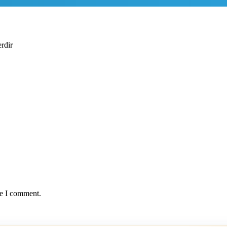
erdir
me I comment.