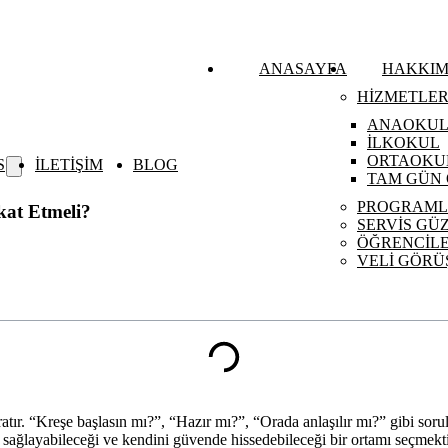
ANASAYFA
HAKKIM
HİZMETLER
ANAOKU
İLKOKUL
ORTAOKU
S
İLETİŞİM
BLOG
TAM GÜN 
PROGRAML
kat Etmeli?
SERVİS GÜ
ÖĞRENCİLE
VELİ GÖRÜ
ratır. “Kreşe başlasın mı?”, “Hazır mı?”, “Orada anlaşılır mı?” gibi sorul
sağlayabileceği ve kendini güvende hissedebileceği bir ortamı seçmektir