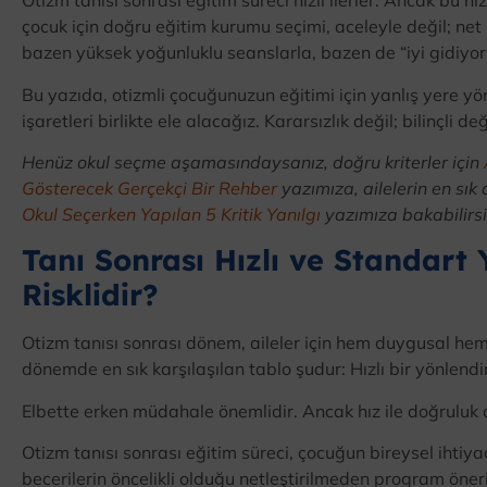
Otizm tanısı sonrası eğitim süreci hızlı ilerler. Ancak bu
çocuk için doğru eğitim kurumu seçimi, aceleyle değil; net 
bazen yüksek yoğunluklu seanslarla, bazen de “iyi gidiyor” 
Bu yazıda, otizmli çocuğunuzun eğitimi için yanlış yere yö
işaretleri birlikte ele alacağız. Kararsızlık değil; bilinçli 
Henüz okul seçme aşamasındaysanız, doğru kriterler için
Gösterecek Gerçekçi Bir Rehber
yazımıza, ailelerin en sık 
Okul Seçerken Yapılan 5 Kritik Yanılgı
yazımıza bakabilirsi
Tanı Sonrası Hızlı ve Standart
Risklidir?
Otizm tanısı sonrası dönem, aileler için hem duygusal hem 
dönemde en sık karşılaşılan tablo şudur: Hızlı bir yönlend
Elbette erken müdahale önemlidir. Ancak hız ile doğruluk a
Otizm tanısı sonrası eğitim süreci, çocuğun bireysel ihtiy
becerilerin öncelikli olduğu netleştirilmeden program öne