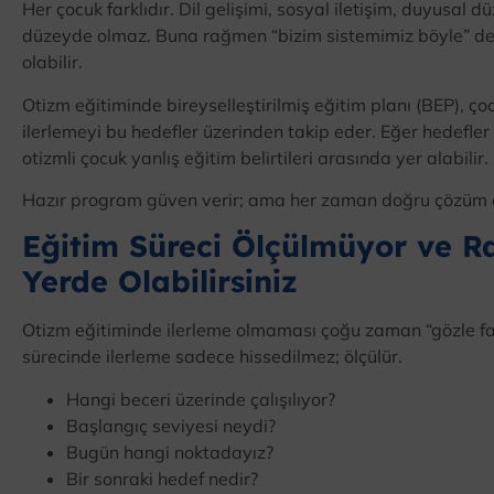
Her çocuk farklıdır. Dil gelişimi, sosyal iletişim, duyusal
düzeyde olmaz. Buna rağmen “bizim sistemimiz böyle” d
olabilir.
Otizm eğitiminde bireyselleştirilmiş eğitim planı (BEP), ç
ilerlemeyi bu hedefler üzerinden takip eder. Eğer hedefler
otizmli çocuk yanlış eğitim belirtileri arasında yer alabilir.
Hazır program güven verir; ama her zaman doğru çözüm d
Eğitim Süreci Ölçülmüyor ve R
Yerde Olabilirsiniz
Otizm eğitiminde ilerleme olmaması çoğu zaman “gözle far
sürecinde ilerleme sadece hissedilmez; ölçülür.
Hangi beceri üzerinde çalışılıyor?
Başlangıç seviyesi neydi?
Bugün hangi noktadayız?
Bir sonraki hedef nedir?