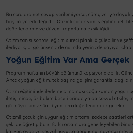
Bu sorulara net cevap verilemiyorsa, süreç veriye dayalı yü
başına yeterli değildir. Otizmli çocuk yanlış eğitim belirtil
değerlendirme ve düzenli raporlama eksikliğidir.
Otizm tanısı sonrası eğitim süreci planlı, ölçülebilir ve şe
ilerliyor gibi görünseniz de aslında yerinizde sayıyor olabil
Yoğun Eğitim Var Ama Gerçek B
Program haftanın büyük bölümünü kapsıyor olabilir. Günü
Ancak yoğun eğitim, tek başına gelişim garantisi değildir.
Otizm eğitiminde ilerleme olmaması çoğu zaman yoğunluğ
iletişiminde, öz bakım becerilerinde ya da sosyal etkile
görmüyorsanız süreci yeniden değerlendirmek gerekir.
Otizmli çocuk için uygun eğitim ortamı; sadece saatleri art
şekilde öğretip bunu farklı ortamlara genelleyebilen bir 
kalıyor, evde ve sosyal hayatta görünür olmuyorsa mevcu