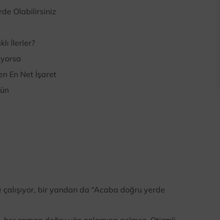
de Olabilirsiniz
ı İlerler?
iyorsa
en En Net İşaret
kün
e çalışıyor, bir yandan da “Acaba doğru yerde