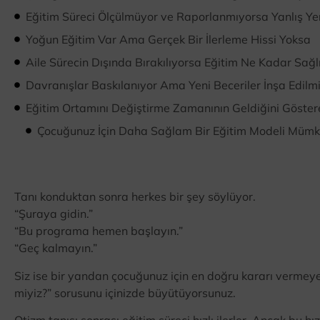
Eğitim Süreci Ölçülmüyor ve Raporlanmıyorsa Yanlış Yer
Yoğun Eğitim Var Ama Gerçek Bir İlerleme Hissi Yoksa
Aile Sürecin Dışında Bırakılıyorsa Eğitim Ne Kadar Sağlıkl
Davranışlar Baskılanıyor Ama Yeni Beceriler İnşa Edilm
Eğitim Ortamını Değiştirme Zamanının Geldiğini Göster
Çocuğunuz İçin Daha Sağlam Bir Eğitim Modeli Müm
Tanı konduktan sonra herkes bir şey söylüyor.
“Şuraya gidin.”
“Bu programa hemen başlayın.”
“Geç kalmayın.”
Siz ise bir yandan çocuğunuz için en doğru kararı vermey
miyiz?” sorusunu içinizde büyütüyorsunuz.