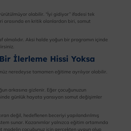
rütülmüyor olabilir. “İyi gidiyor” ifadesi tek
eri arasında en kritik olanlardan biri, somut
ffaf olmalıdır. Aksi halde yoğun bir programın içinde
irsiniz.
ir İlerleme Hissi Yoksa
nüz neredeyse tamamen eğitime ayrılıyor olabilir.
un arkasına gizlenir. Eğer çocuğunuzun
şiminde günlük hayata yansıyan somut değişimler
ıran değil, hedeflenen beceriyi yapılandırılmış
sistem sunar. Kazanımlar yalnızca eğitim ortamında
t modelin çocuğunuz için gerçekten uygun olup