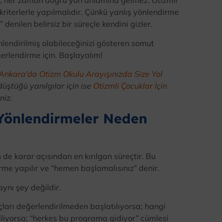
 hız, her zaman doğru yön anlamına gelmez. Otizmli
kriterlerle yapılmalıdır. Çünkü yanlış yönlendirme
denilen belirsiz bir süreçle kendini gizler.
nlendirilmiş olabileceğinizi gösteren somut
değerlendirme için. Başlayalım!
Ankara’da Otizm Okulu Arayışınızda Size Yol
düştüğü yanılgılar için ise
Otizmli Çocuklar İçin
niz.
 Yönlendirmeler Neden
de karar açısından en kırılgan süreçtir. Bu
irme yapılır ve “hemen başlamalısınız” denir.
ynı şey değildir.
açları değerlendirilmeden başlatılıyorsa; hangi
riliyorsa; “herkes bu programa gidiyor” cümlesi