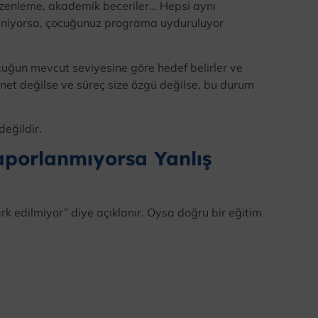
 düzenleme, akademik beceriler… Hepsi aynı
eniyorsa, çocuğunuz programa uyduruluyor
ocuğun mevcut seviyesine göre hedef belirler ve
 net değilse ve süreç size özgü değilse, bu durum
eğildir.
aporlanmıyorsa Yanlış
k edilmiyor” diye açıklanır. Oysa doğru bir eğitim