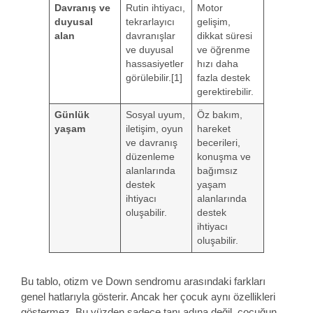
Davranış ve
Rutin ihtiyacı,
Motor
duyusal
tekrarlayıcı
gelişim,
alan
davranışlar
dikkat süresi
ve duyusal
ve öğrenme
hassasiyetler
hızı daha
görülebilir.[1]
fazla destek
gerektirebilir.
Günlük
Sosyal uyum,
Öz bakım,
yaşam
iletişim, oyun
hareket
ve davranış
becerileri,
düzenleme
konuşma ve
alanlarında
bağımsız
destek
yaşam
ihtiyacı
alanlarında
oluşabilir.
destek
ihtiyacı
oluşabilir.
Bu tablo, otizm ve Down sendromu arasındaki farkları
genel hatlarıyla gösterir. Ancak her çocuk aynı özellikleri
göstermez. Bu yüzden sadece tanı adına değil, çocuğun