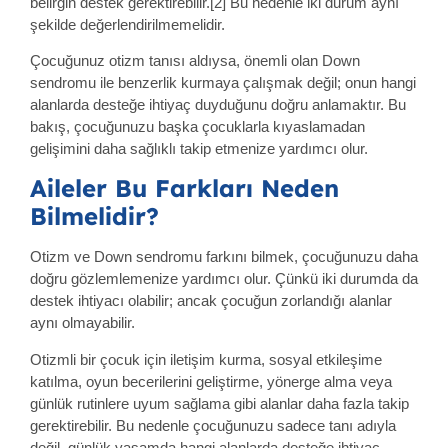
belirgin destek gerektirebilir.[2] Bu nedenle iki durum aynı
şekilde değerlendirilmemelidir.
Çocuğunuz otizm tanısı aldıysa, önemli olan Down
sendromu ile benzerlik kurmaya çalışmak değil; onun hangi
alanlarda desteğe ihtiyaç duyduğunu doğru anlamaktır. Bu
bakış, çocuğunuzu başka çocuklarla kıyaslamadan
gelişimini daha sağlıklı takip etmenize yardımcı olur.
Aileler Bu Farkları Neden
Bilmelidir?
Otizm ve Down sendromu farkını bilmek, çocuğunuzu daha
doğru gözlemlemenize yardımcı olur. Çünkü iki durumda da
destek ihtiyacı olabilir; ancak çocuğun zorlandığı alanlar
aynı olmayabilir.
Otizmli bir çocuk için iletişim kurma, sosyal etkileşime
katılma, oyun becerilerini geliştirme, yönerge alma veya
günlük rutinlere uyum sağlama gibi alanlar daha fazla takip
gerektirebilir. Bu nedenle çocuğunuzu sadece tanı adıyla
değil, günlük yaşamda hangi alanlarda desteğe ihtiyaç