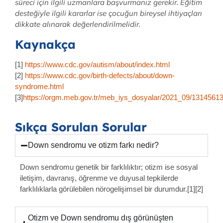
süreci için ilgili uzmanlara başvurmanız gerekir. Eğitim
desteğiyle ilgili kararlar ise çocuğun bireysel ihtiyaçları
dikkate alınarak değerlendirilmelidir.
Kaynakça
[1]
https://www.cdc.gov/autism/about/index.html
[2]
https://www.cdc.gov/birth-defects/about/down-
syndrome.html
[3]
https://orgm.meb.gov.tr/meb_iys_dosyalar/2021_09/1314561
Sıkça Sorulan Sorular
Down sendromu ve otizm farkı nedir?
Down sendromu genetik bir farklılıktır; otizm ise sosyal
iletişim, davranış, öğrenme ve duyusal tepkilerde
farklılıklarla görülebilen nörogelişimsel bir durumdur.[1][2]
Otizm ve Down sendromu dış görünüşten