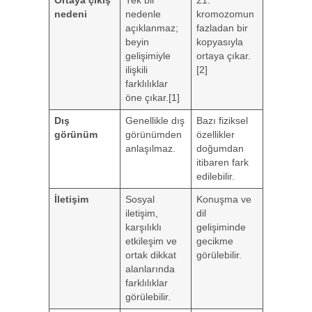
Ortaya çıkış
Tek bir
21.
nedeni
nedenle
kromozomun
açıklanmaz;
fazladan bir
beyin
kopyasıyla
gelişimiyle
ortaya çıkar.
ilişkili
[2]
farklılıklar
öne çıkar.[1]
Dış
Genellikle dış
Bazı fiziksel
görünüm
görünümden
özellikler
anlaşılmaz.
doğumdan
itibaren fark
edilebilir.
İletişim
Sosyal
Konuşma ve
iletişim,
dil
karşılıklı
gelişiminde
etkileşim ve
gecikme
ortak dikkat
görülebilir.
alanlarında
farklılıklar
görülebilir.