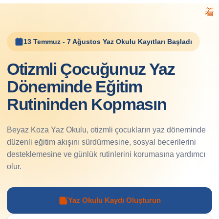
13 Temmuz - 7 Ağustos Yaz Okulu Kayıtları Başladı
Otizmli Çocuğunuz Yaz
Döneminde Eğitim
Rutininden Kopmasın
Beyaz Koza Yaz Okulu, otizmli çocukların yaz döneminde
düzenli eğitim akışını sürdürmesine, sosyal becerilerini
desteklemesine ve günlük rutinlerini korumasına yardımcı
olur.
Yaz Okulu Kaydı Oluşturun